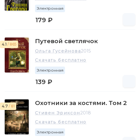
Электронная
179 ₽
Путевой светлячок
4.1
/ 865
Ольга Гусейнова
2015
Скачать бесплатно
Электронная
139 ₽
Охотники за костями. Том 2
4.7
/ 81
Стивен Эриксон
2018
Скачать бесплатно
Электронная