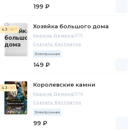
199 ₽
Хозяйка большого дома
4.3
/ 857
Карина Демина
2015
Скачать бесплатно
Электронная
149 ₽
Королевские камни
4.3
/ 611
Карина Демина
2016
Скачать бесплатно
Электронная
99 ₽