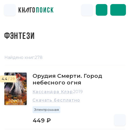
ФЭНТЕЗИ
Найдено книг:
278
Орудия Смерти. Город
4.4
/ 29
небесного огня
Кассандра Клэр
2019
Скачать бесплатно
Электронная
449 ₽