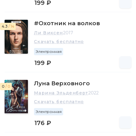
199 ₽
#Охотник на волков
4.3
/ 14
Ли Виксен
2017
Скачать бесплатно
Электронная
199 ₽
Луна Верховного
0
/ 0
Марина Эльденберт
2022
Скачать бесплатно
Электронная
176 ₽