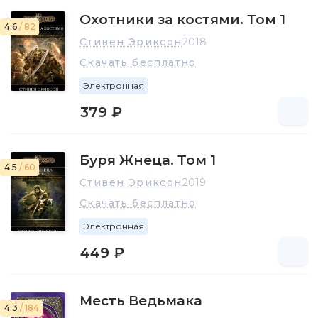
Охотники за костями. Том 1
4.6
/ 82
Стивен Эриксон
2018
Скачать бесплатно
Электронная
379 ₽
Буря Жнеца. Том 1
4.5
/ 60
Стивен Эриксон
2019
Скачать бесплатно
Электронная
449 ₽
Месть Ведьмака
4.3
/ 184