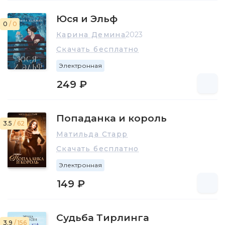
Юся и Эльф
0
/ 0
Карина Демина
2023
Скачать бесплатно
Электронная
249 ₽
Попаданка и король
3.5
/ 62
Матильда Старр
Скачать бесплатно
Электронная
149 ₽
Судьба Тирлинга
3.9
/ 156