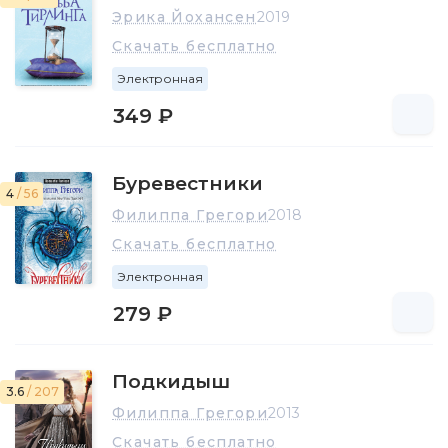
Эрика Йохансен
2019
Скачать бесплатно
Электронная
349 ₽
Буревестники
4
/ 56
Филиппа Грегори
2018
Скачать бесплатно
Электронная
279 ₽
Подкидыш
3.6
/ 207
Филиппа Грегори
2013
Скачать бесплатно