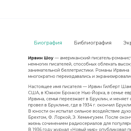
Биография
Библиография
Эк
Ирвин Шоу
— американский писатель-романист,
немногих писателей, способных облекать высо
занимательной беллетристики. Романы Ирвина 
многократно переиздавались и экранизировалис
Настоящее имя писателя — Ирвин Гилберт Шамфо
США, в Южном Бронксе Нью-Йорка, в семье евр
Ирвина, семья переезжает в Бруклин, и меняе
провел в Бруклине, где в 1934 г. окончил Брук
В юности он испытал сильное воздействие духов
Брехтом, Ф. Лоркой, Э. Хемингуэем. После окон
жизнь сочинением радиосериалов для популярн
В 1936 году журнал «Новый мир» опубликовал п