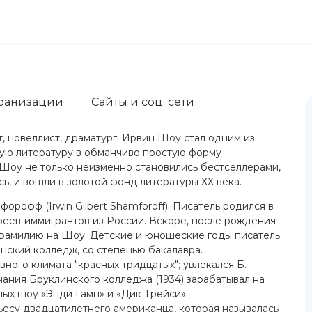
ранизации
Сайты и соц. сети
 новеллист, драматург. Ирвин Шоу стал одним из
кую литературу в обманчиво простую форму
Шоу не только неизменно становились бестселлерами,
ь, и вошли в золотой фонд литературы ХХ века.
рофф (Irwin Gilbert Shamforoff). Писатель родился в
еев-иммигрантов из России. Вскоре, после рождения
т фамилию на Шоу. Детские и юношеские годы писатель
линский колледж, со степенью бакалавра.
ного климата "красных тридцатых"; увлекался Б.
чания Бруклинского колледжа (1934) зарабатывал на
ых шоу «Энди Гамп» и «Дик Трейси».
ьесу двадцатилетнего американца, которая называлась