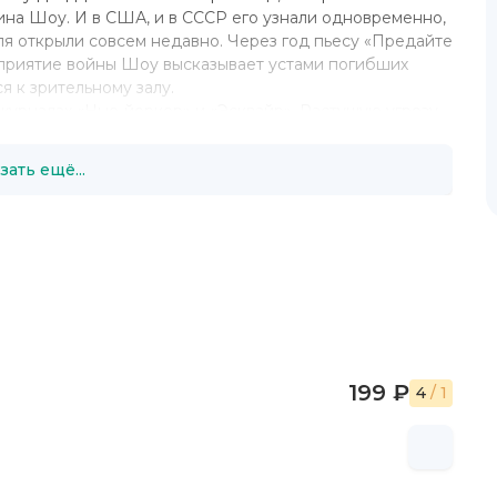
ина Шоу. И в США, и в СССР его узнали одновременно,
ля открыли совсем недавно. Через год пьесу «Предайте
еприятие войны Шоу высказывает устами погибших
я к зрительному залу.
журналах «Нью-йоркер» и «Эсквайр». Растущую угрозу
хи открытых социальных антагонизмов, депрессии,
нные в книге «Матрос с «Бремена»».
зать ещё...
льмам.
у, пошел добровольцем на фронт; несколько лет был
г в основу его лучшего романа
«Молодые львы»
, на
бестселлером, и был, к тому же, высоко оценен
дений о Второй мировой войне. «Молодые львы»
поскольку Шоу пытался осмыслить политическую
одые львы» содержат в себе приметы романа
зрелости. Это качество сближает книгу Шоу скорее с
йне. Герои пытаются найти собственное место в
199 ₽
торической значимости события, переломившего их
4
/ 1
ство банкротства прекраснодушных либеральных
сть начал, заложенных в человеке, и страшную силу
кранизирован в 1958 году.
ценариев, в том числе «Любовь под вязами» (на основе