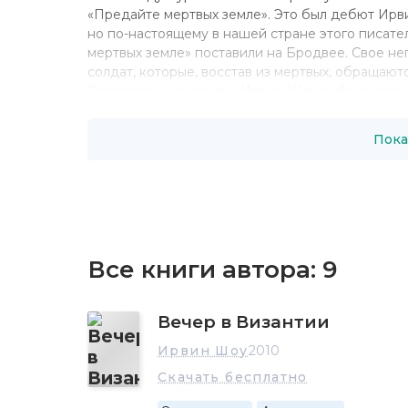
«Предайте мертвых земле». Это был дебют Ирв
но по-настоящему в нашей стране этого писате
мертвых земле» поставили на Бродвее. Свое н
солдат, которые, восстав из мертвых, обращаютс
Свои первые рассказы Ирвин Шоу публикует в 
фашизма и всю атмосферу предвоенных лет, эпо
гнева, дают почувствовать рассказы Шоу, собра
Пока
В 1940-х Шоу пишет сценарии к нескольким фи
С началом Второй мировой войны, пацифист Шо
военным корреспондентом. Опыт военных лет ле
долю которого выпал огромный успех – он стал 
критикой. Роман стоит в ряду лучших произве
выделяется среди других «военных» романов, 
сторону событий и сам феномен фашизма. «Мол
Все книги автора:
9
воспитания, духовного возмужания, обретения 
европейским, чем с американским романом о во
Вечер в Византии
схватке с фашизмом, не утрачивая сознания ис
жизнь. Фашизм истолкован Шоу как свидетель
Ирвин Шоу
2010
иллюзий, игнорирующих реальную противоречиво
Скачать бесплатно
фанатизма, овладевающего толпой. Роман был э
В течение 1950-х Шоу написал несколько кинос