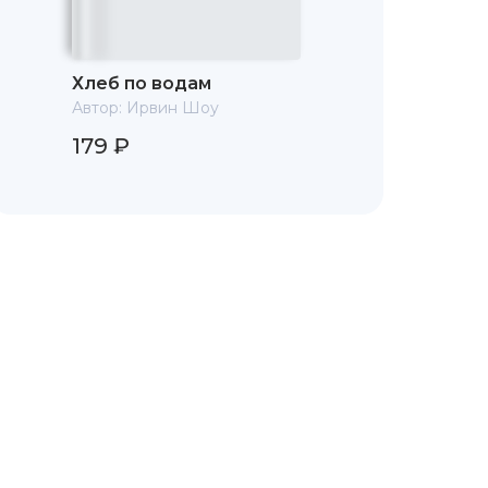
Хлеб по водам
Автор:
Ирвин Шоу
179 ₽