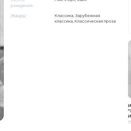
рождения:
Жанры:
Классика
,
Зарубежная
классика
,
Классическая проза
И
"
И
П