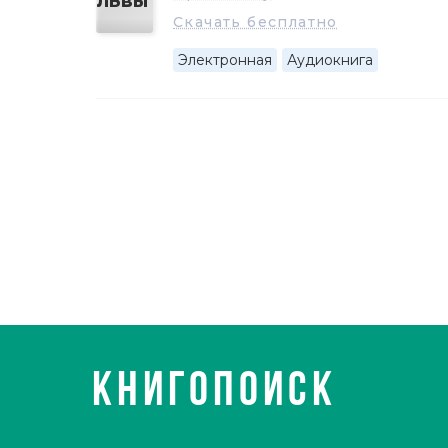
гуманизмом, проникнутых реальной болью и трев
Скачать бесплатно
говоря словами Фолкнера, «выстоит и восторжес
Электронная
Аудиокнига
КНИГОПОИСК