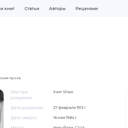
и книг
Статьи
Авторы
Рецензии
ская проза
Имя при
Irwin Shaw
рождении:
Дата рождения:
27 февраля 1913 г.
Дата смерти:
16 мая 1984 г.
Место
Нью-Йорк, США