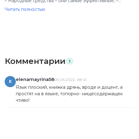
– Народные средства – они самые эффективные, –
приговаривал Евгений, – ибо отражают многовековой
Читать полностью
человеческий опыт, в отличие от тех же антибиотиков,
которым и девяноста лет не исполнилось.
Неизвестно, что сыграло свою роль, опыт ли народа,
искусство ли фельдшера, да только малышу сразу стало
легче. Температура спала, он крепко уснул."
Комментарии
1
elenamayrina58
05.05.2022, 08:41
E
Язык плоский, книжка дрянь, вроде и доцент, а
простят на в языке, топорно- нищесодержащек
чтиво!