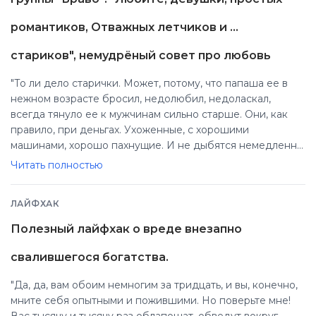
pомантиков, Отважных летчиков и ...
стариков", немудрёный совет про любовь
"То ли дело старички. Может, потому, что папаша ее в
нежном возрасте бросил, недолюбил, недоласкал,
всегда тянуло ее к мужчинам сильно старше. Они, как
правило, при деньгах. Ухоженные, с хорошими
машинами, хорошо пахнущие. И не дыбятся немедленно
своими чреслами, не лезут всеми своими руками под
Читать полностью
юбку. Играют достойно, по правилам. Ведут партию
спокойно, неторопливо. И очень рады и благодарны
ЛАЙФХАК
обычно бывают, когда любовь случается. И
благодарность их не знает границ – в соответствии,
Полезный лайфхак о вреде внезапно
конечно, с наличными финансовыми возможностями."
свалившегося богатства.
"Да, да, вам обоим немногим за тридцать, и вы, конечно,
мните себя опытными и пожившими. Но поверьте мне!
Вас тысячу и тысячу раз облапошат, обведут вокруг