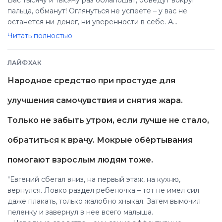
пальца, обманут! Оглянуться не успеете – у вас не
останется ни денег, ни уверенности в себе. А
специальности свои вы потеряете, потому что, став
Читать полностью
якобы обеспеченными, перестанете
совершенствоваться, как юные, молодые люди, на
ЛАЙФХАК
которых вдруг обрушиваются шальные деньги –
наследство ли, выигрыш в лотерею, неправедная
Народное средство при простуде для
афера, – буквально в несколько лет просаживают все
свое состояние и оказываются без гроша за душой."
улучшения самочувствия и снятия жара.
Только не забыть утром, если лучше не стало,
обратиться к врачу. Мокрые обёртывания
помогают взрослым людям тоже.
"Евгений сбегал вниз, на первый этаж, на кухню,
вернулся. Ловко раздел ребеночка – тот не имел сил
даже плакать, только жалобно хныкал. Затем вымочил
пеленку и завернул в нее всего малыша.