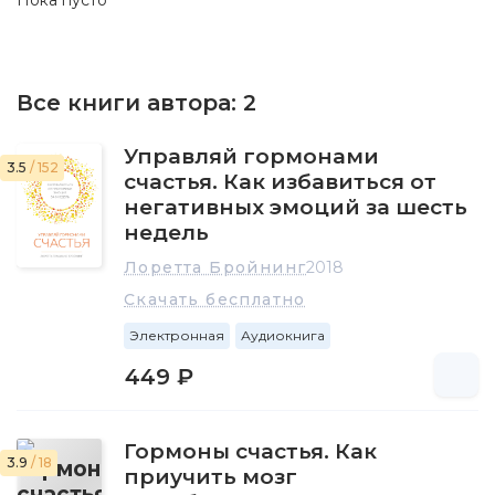
Пока пусто
Все книги автора:
2
Управляй гормонами
3.5
/ 152
счастья. Как избавиться от
негативных эмоций за шесть
недель
Лоретта Бройнинг
2018
Скачать бесплатно
Электронная
Аудиокнига
449 ₽
Гормоны счастья. Как
3.9
/ 18
приучить мозг