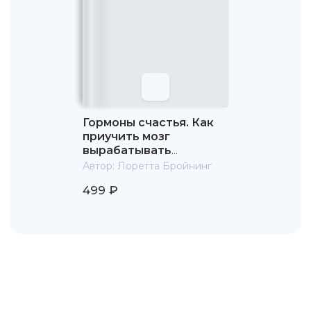
Гормоны счастья. Как
приучить мозг
вырабатывать
серотонин, дофамин,
Автор:
Лоретта Бройнинг
эндорфин и окситоцин
499 ₽