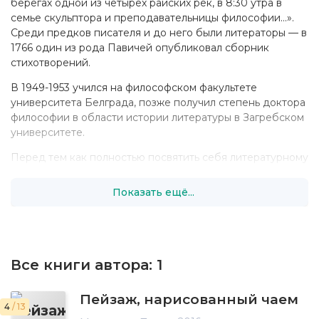
берегах одной из четырёх райских рек, в 8:30 утра в
семье скульптора и преподавательницы философии...».
Среди предков писателя и до него были литераторы — в
1766 один из рода Павичей опубликовал сборник
стихотворений.
В 1949-1953 учился на философском факультете
университета Белграда, позже получил степень доктора
философии в области истории литературы в Загребском
университете.
Перед тем как полностью посвятить себя литературному
творчеству, Павич некоторое время преподавал в
различных университетах (в парижской Сорбонне, Вене,
Показать ещё...
Фрайбурге, Регенсбурге и Белграде). Был наставником
сербского писателя и литературоведа Савы Дамянова.
Кроме того, Павич работал в газетах, писал критические
работы, монографии по истории древней сербской
Все книги автора:
1
литературы и поэзии символизма, переводил стихи с
европейских языков. В 1991 вошёл в состав Сербской
Пейзаж, нарисованный чаем
Академии наук и искусств.
4
/ 13