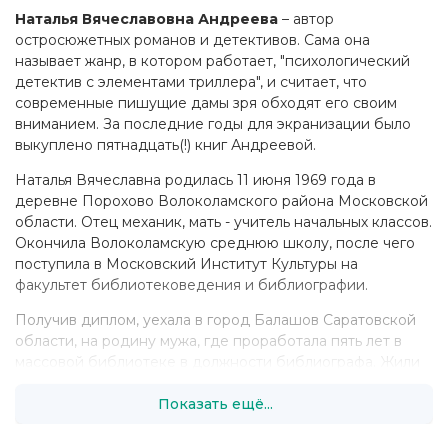
Наталья Вячеславовна Андреева
– автор
остросюжетных романов и детективов. Сама она
называет жанр, в котором работает, "психологический
детектив с элементами триллера", и считает, что
современные пишущие дамы зря обходят его своим
вниманием. За последние годы для экранизации было
выкуплено пятнадцать(!) книг Андреевой.
Наталья Вячеславна родилась 11 июня 1969 года в
деревне Порохово Волоколамского района Московской
области. Отец механик, мать - учитель начальных классов.
Окончила Волоколамскую среднюю школу, после чего
поступила в Московский Институт Культуры на
факультет библиотековедения и библиографии.
Получив диплом, уехала в город Балашов Саратовской
области, на родину мужа, где проработала пять лет в
массовой библиотеке в должности библиографа. Жили
на съемной квартире, муж работал на военном заводе
Показать ещё...
инженером – технологом. После того, как мужа
сократили, перебралась вместе с ним и сыном в Москву,
где какое-то время работала менеджером в