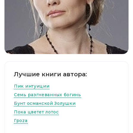
Лучшие книги автора:
Пик интуиции
Семь разгневанных богинь
Бунт османской Золушки
Пока цветет лотос
Гроzа