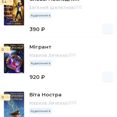
3.4
/ 15
Евгений Щепетнов
2013
Аудиокнига
390 ₽
Мігрант
0
/ 0
Марина Дяченко
2011
Аудиокнига
920 ₽
Віта Ностра
0
/ 0
Марина Дяченко
2013
Аудиокнига