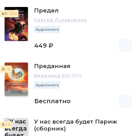
Предел
4.1
/ 202
Сергей Лукьяненко
Аудиокнига
449 ₽
Преданная
0
/ 0
Вероника Рот
2014
Аудиокнига
Бесплатно
У нас всегда будет Париж
0
/ 0
(сборник)