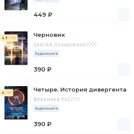
449 ₽
Черновик
4.3
/ 125
Сергей Лукьяненко
2006
Аудиокнига
390 ₽
Четыре. История дивергента
4
/ 26
Вероника Рот
2015
Аудиокнига
390 ₽