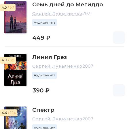
Семь дней до Мегиддо
4.5
/ 57
Сергей Лукьяненко
2021
Аудиокнига
449 ₽
Линия Грез
4.3
/ 25
Сергей Лукьяненко
2007
Аудиокнига
390 ₽
Спектр
4.4
/ 124
Сергей Лукьяненко
2007
Аудиокнига