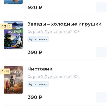
920 ₽
Звезды – холодные игрушки
4.3
/ 3
Сергей Лукьяненко
2006
Аудиокнига
390 ₽
Чистовик
4
/ 81
Сергей Лукьяненко
2007
Аудиокнига
390 ₽