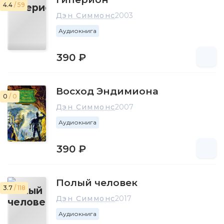
4.4
/ 59
Дэн Симмонс
2003
Аудиокнига
390 ₽
Восход Эндимиона
0
/ 0
Дэн Симмонс
2007
Аудиокнига
390 ₽
Полый человек
3.7
/ 118
Дэн Симмонс
2017
Аудиокнига