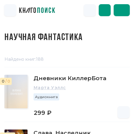
НАУЧНАЯ ФАНТАСТИКА
Найдено книг:
188
Дневники КиллерБота
0
/ 0
Марта Уэллс
Аудиокнига
299 ₽
Слава. Наследник