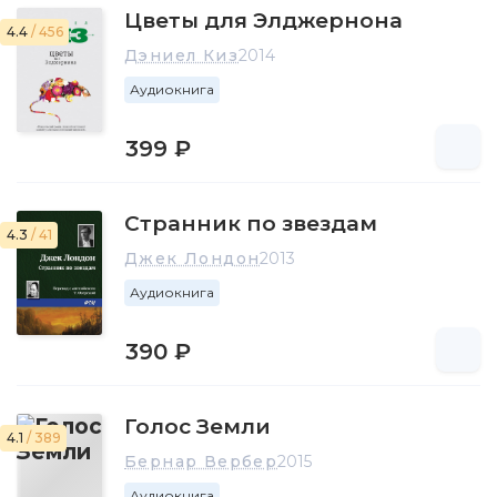
Цветы для Элджернона
4.4
/ 456
Дэниел Киз
2014
Аудиокнига
399 ₽
Странник по звездам
4.3
/ 41
Джек Лондон
2013
Аудиокнига
390 ₽
Голос Земли
4.1
/ 389
Бернар Вербер
2015
Аудиокнига