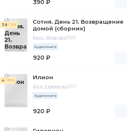
390 ₽
Сотня. День 21. Возвращение
3.8
/ 139
домой (сборник)
Кэсс Морган
2020
Аудиокнига
920 ₽
Илион
4
/ 300
Дэн Симмонс
2017
Аудиокнига
920 ₽
Гиперион