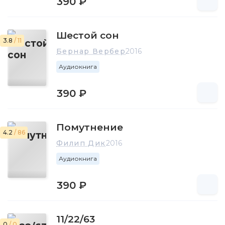
390 ₽
Шестой сон
3.8
/ 11
Бернар Вербер
2016
Аудиокнига
390 ₽
Помутнение
4.2
/ 86
Филип Дик
2016
Аудиокнига
390 ₽
11/22/63
0
/ 0