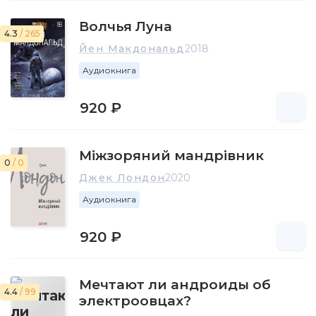
Волчья Луна
4.3
/ 265
Йен Макдональд
2018
Аудиокнига
920 ₽
Міжзоряний мандрівник
0
/ 0
Джек Лондон
2020
Аудиокнига
920 ₽
Мечтают ли андроиды об
4.4
/ 99
электроовцах?