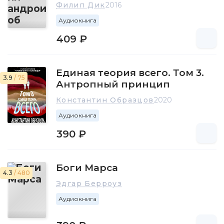
Филип Дик
2016
Аудиокнига
409 ₽
Единая теория всего. Том 3.
3.9
/ 75
Антропный принцип
Константин Образцов
2020
Аудиокнига
390 ₽
Боги Марса
4.3
/ 480
Эдгар Берроуз
Аудиокнига