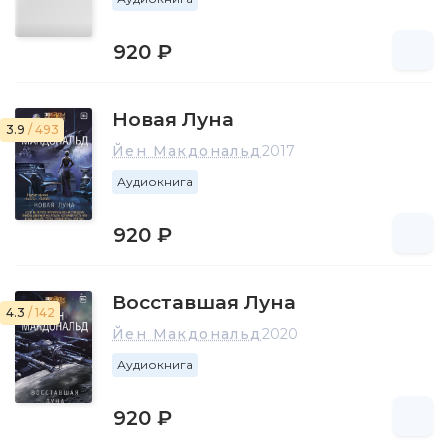
920 ₽
Новая Луна
3.9
/ 493
Йен Макдональд
2017
Аудиокнига
920 ₽
Восставшая Луна
4.3
/ 142
Йен Макдональд
2020
Аудиокнига
920 ₽