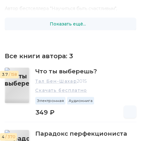
Автор бестселлера "Научиться быть счастливым",
переведенным на 25 языков. На русский язык также
переведена книга "Парадокс перфекциониста".
Показать ещё...
Все книги автора:
3
Что ты выберешь?
3.7
/ 158
Тал Бен-Шахар
2015
Скачать бесплатно
Электронная
Аудиокнига
349 ₽
Парадокс перфекциониста
4
/ 370