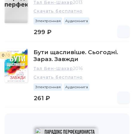
Тал Бен-Шахар
2013
Скачать бесплатно
Электронная
Аудиокнига
299 ₽
Бути щасливіше. Сьогодні.
0
/ 0
Зараз. Завжди
Тал Бен-Шахар
2016
Скачать бесплатно
Электронная
Аудиокнига
261 ₽