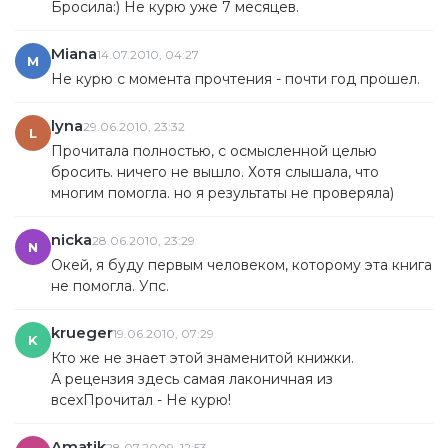
Бросила:) Не курю уже 7 месяцев.
Miana
14.07.2010, 04:27
M
Не курю с момента прочтения - почти год прошел.
lyna
29.06.2010, 23:32
L
Прочитала полностью, с осмысленной целью
бросить. ничего не вышло. Хотя слышала, что
многим помогла. но я результаты не проверяла)
nicka
28.06.2010, 23:29
N
Окей, я буду первым человеком, которому эта книга
не помогла. Упс.
krueger
19.06.2010, 07:29
K
Кто же не знает этой знаменитой книжки.
А рецензия здесь самая лаконичная из
всехПрочитал - Не курю!
Amatik
28.07.2009, 12:53