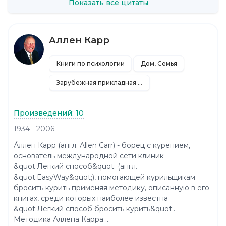
Показать все цитаты
Аллен Карр
Книги по психологии
Дом, Семья
Зарубежная прикладная и научно-популярная литература
Произведений: 10
1934 - 2006
А́ллен Карр (англ. Allen Carr) - борец с курением,
основатель международной сети клиник
&quot;Легкий способ&quot; (англ.
&quot;EasyWay&quot;), помогающей курильщикам
бросить курить применяя методику, описанную в его
книгах, среди которых наиболее известна
&quot;Легкий способ бросить курить&quot;.
Методика Аллена Карра ...