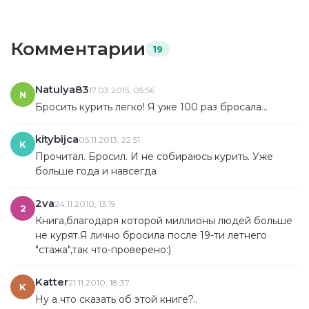
Комментарии
19
Natulya83
17.03.2015, 05:56
N
Бросить курить легко! Я уже 100 раз бросала...
kitybijca
05.11.2013, 22:51
K
Прочитал. Бросил. И не собираюсь курить. Уже
больше года и навсегда
2va
24.11.2010, 13:19
2
Книга,благодаря которой миллионы людей больше
не курят.Я лично бросила после 19-ти летнего
"стажа",так что-проверено:)
Katter
21.11.2010, 18:37
K
Ну а что сказать об этой книге?..