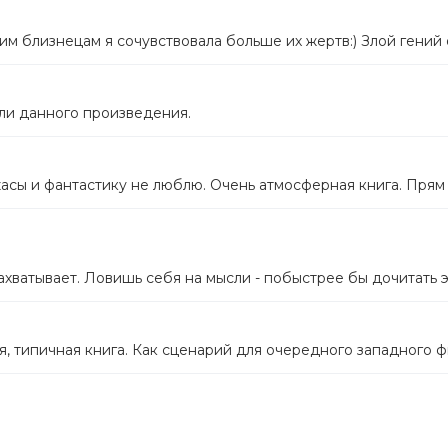
щим близнецам я сочувствовала больше их жертв:) Злой гени
ли данного произведения.
ужасы и фантастику не люблю. Очень атмосферная книга. Прям
ахватывает. Ловишь себя на мысли - побыстрее бы дочитать э
ная, типичная книга. Как сценарий для очередного западного ф