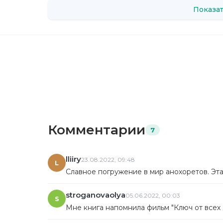
Показат
Комментарии
7
lliiry
23.08.2022, 09:48
L
Славное погружение в мир анохоретов. Эта
stroganovaolya
05.06.2022, 00:03
S
Мне книга напомнила фильм "Ключ от всех 