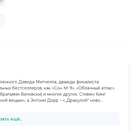
вленного Дэвида Митчелла, дважды финалиста
льных бестселлеров, как «Сон № 9», «Облачный атлас»
ратьями Вачовски) и многих других. Стивен Кинг
ой вещью», а Энтони Дорр – «„Дракулой“ ново...
зать ещё...