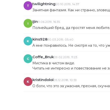
twilightning
20.10.2019, 14:37
T
Занятная фантазия. Как ни странно, злове
Ijin
11.06.2019, 16:35
I
Полнейший бред, да простят меня любите
kins928
30.03.2019, 05:40
K
А мне понравилось. Не смотря на то, что 
Coffe_Bruk
09.02.2019, 11:23
C
Мистика в чистом виде.
Читать не интересно и повествование не з
kristindoloi
05.12.2018, 10:59
K
О боги, что это за ужасная, пресная, скуч