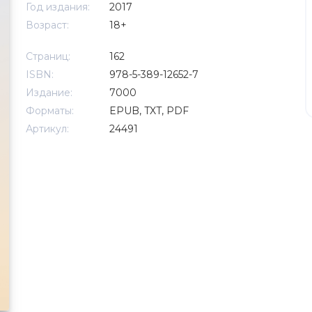
Год издания:
2017
Возраст:
18+
Страниц:
162
ISBN:
978-5-389-12652-7
Издание:
7000
Форматы:
EPUB, TXT, PDF
Артикул:
24491