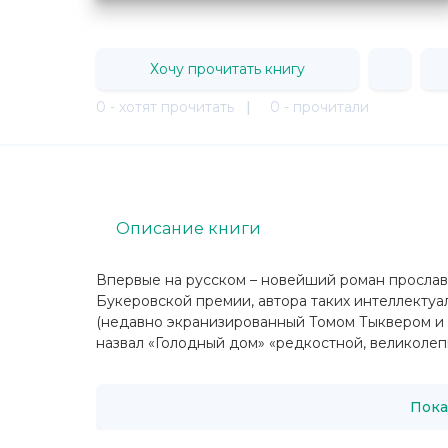
Хочу прочитать книгу
0 - хотят прочитать
|
0 - прочитали
Описание книги
Впервые на русском – новейший роман просла
Букеровской премии, автора таких интеллектуа
(недавно экранизированный Томом Тыквером и б
назвал «Голодный дом» «редкостной, великолепн
Пока