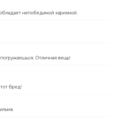
й обладает непобедимой харизмой.
 погружаешься. Отличная вещь!
тот бред!
ильма.