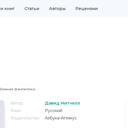
и книг
Статьи
Авторы
Рецензии
бежная фантастика
Автор:
Дэвид Митчелл
Язык:
Русский
Издательство:
Азбука-Аттикус