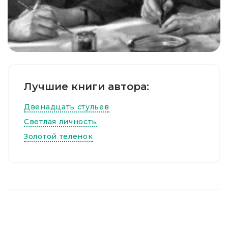
Лучшие книги автора:
Двенадцать стульев
Светлая личность
Золотой теленок