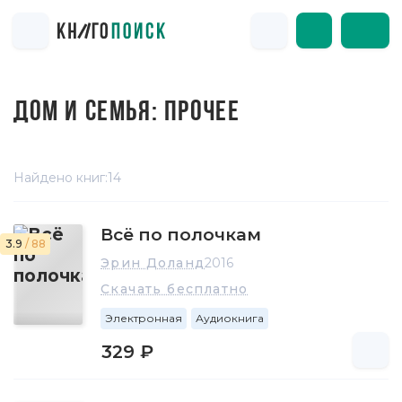
ДОМ И СЕМЬЯ: ПРОЧЕЕ
Найдено книг:
14
Всё по полочкам
3.9
/ 88
Эрин Доланд
2016
Скачать бесплатно
Электронная
Аудиокнига
329 ₽