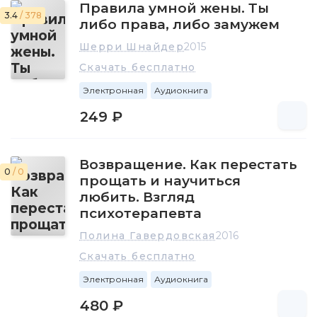
Правила умной жены. Ты
3.4
/ 378
либо права, либо замужем
Шерри Шнайдер
2015
Скачать бесплатно
Электронная
Аудиокнига
249 ₽
Возвращение. Как перестать
0
/ 0
прощать и научиться
любить. Взгляд
психотерапевта
Полина Гавердовская
2016
Скачать бесплатно
Электронная
Аудиокнига
480 ₽