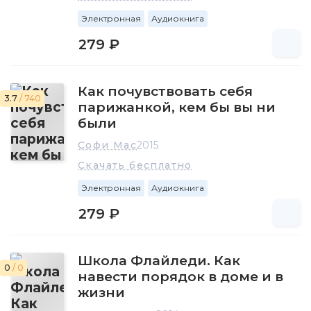
Электронная
Аудиокнига
279 ₽
Как почувствовать себя
3.7
/ 740
парижанкой, кем бы вы ни
были
Софи Мас
2015
Скачать бесплатно
Электронная
Аудиокнига
279 ₽
Школа Флайледи. Как
0
/ 0
навести порядок в доме и в
жизни