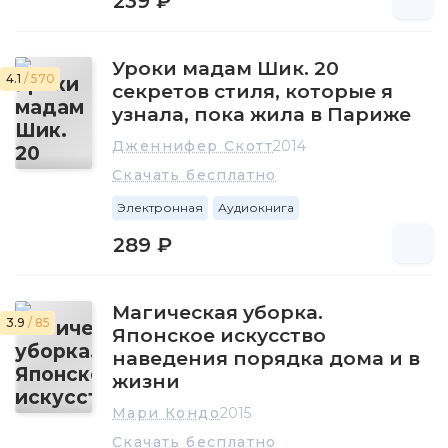
239 ₽
Уроки мадам Шик. 20
4.1
/ 570
секретов стиля, которые я
узнала, пока жила в Париже
Дженнифер Скотт
2014
Скачать бесплатно
Электронная
Аудиокнига
289 ₽
Магическая уборка.
3.9
/ 85
Японское искусство
наведения порядка дома и в
жизни
Мари Кондо
2015
Скачать бесплатно