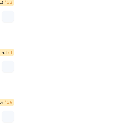
.3
/ 22
4.1
/ 1
.4
/ 26