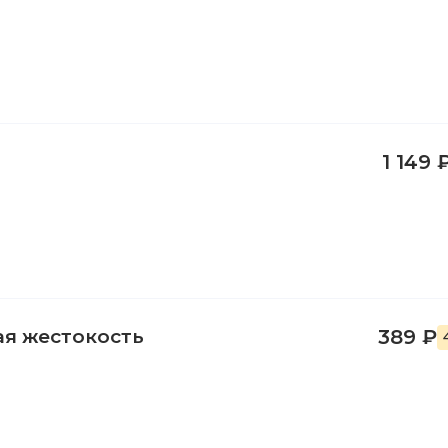
1 149 
ая жестокость
389 ₽