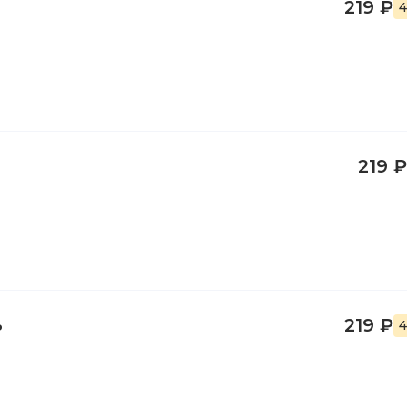
219 ₽
4
219 ₽
ь
219 ₽
4