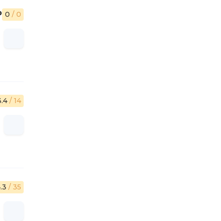
₽
0
/ 0
3.4
/ 14
.3
/ 35