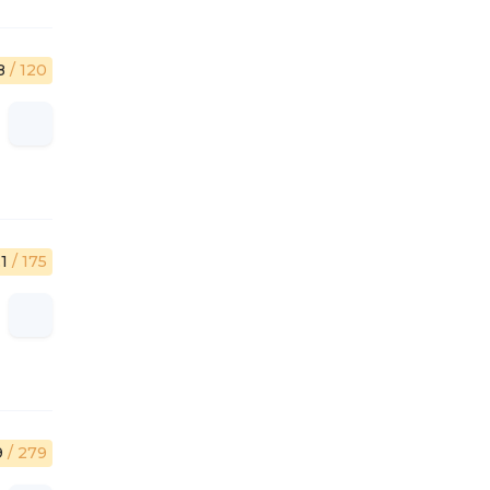
.8
/ 120
.1
/ 175
9
/ 279