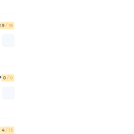
2.9
/ 18
₽
0
/ 0
4
/ 13