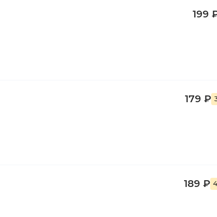
199 
179 ₽
189 ₽
4