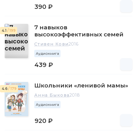
390 ₽
7 навыков
4.1
/ 199
высокоэффективных семей
Стивен Кови
2016
Аудиокнига
439 ₽
Школьники «ленивой мамы»
4.6
/ 179
Анна Быкова
2018
Аудиокнига
920 ₽