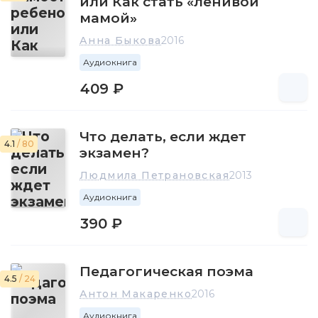
или Как стать «ленивой
мамой»
Анна Быкова
2016
Аудиокнига
409 ₽
Что делать, если ждет
4.1
/ 80
экзамен?
Людмила Петрановская
2013
Аудиокнига
390 ₽
Педагогическая поэма
4.5
/ 24
Антон Макаренко
2016
Аудиокнига