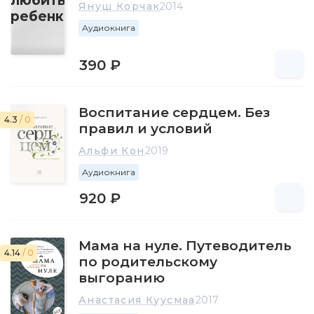
Януш Корчак
2014
Аудиокнига
390 ₽
Воспитание сердцем. Без
4.3
/ 0
правил и условий
Альфи Кон
2019
Аудиокнига
920 ₽
Мама на нуле. Путеводитель
4.14
/ 0
по родительскому
выгоранию
Анастасия Куусмаа
2017