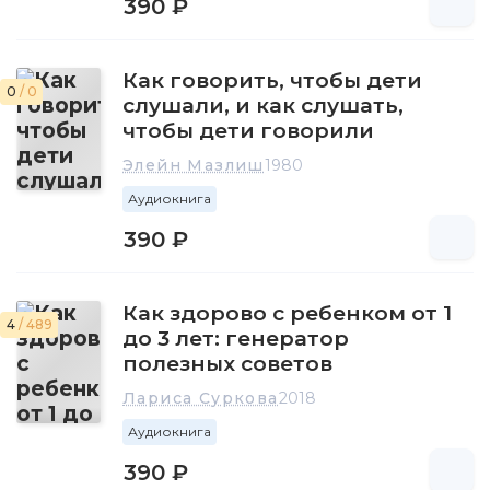
390 ₽
Как говорить, чтобы дети
0
/ 0
слушали, и как слушать,
чтобы дети говорили
Элейн Мазлиш
1980
Аудиокнига
390 ₽
Как здорово с ребенком от 1
4
/ 489
до 3 лет: генератор
полезных советов
Лариса Суркова
2018
Аудиокнига
390 ₽