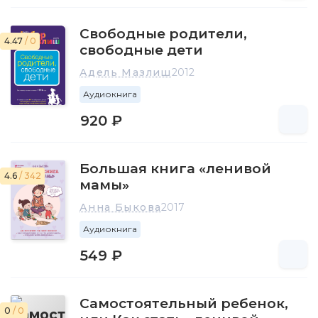
Свободные родители,
4.47
/ 0
свободные дети
Адель Мазлиш
2012
Аудиокнига
920 ₽
Большая книга «ленивой
4.6
/ 342
мамы»
Анна Быкова
2017
Аудиокнига
549 ₽
Самостоятельный ребенок,
0
/ 0