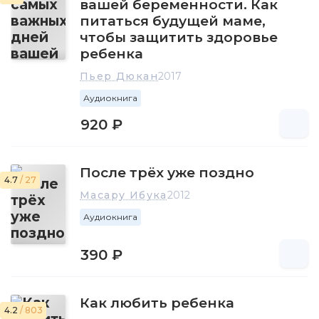
вашей беременности. Как
питаться будущей маме,
чтобы защитить здоровье
ребенка
Пьер Дюкан
2017
Аудиокнига
920 ₽
После трёх уже поздно
4.7
/ 27
Масару Ибука
2012
Аудиокнига
390 ₽
Как любить ребенка
4.2
/ 803