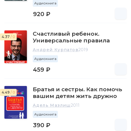
Аудиокнига
920 ₽
Счастливый ребенок.
4.37
/ 0
Универсальные правила
Андрей Курпатов
2019
Аудиокнига
459 ₽
Братья и сестры. Как помочь
4.49
/ 0
вашим детям жить дружно
Адель Мазлиш
2011
Аудиокнига
390 ₽