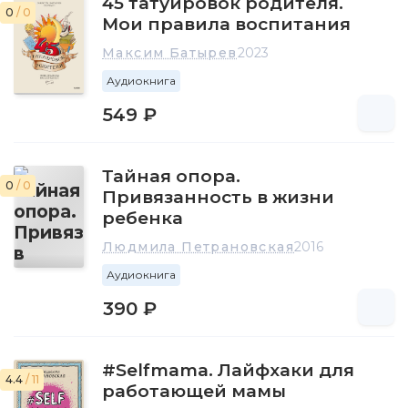
45 татуировок родителя.
0
/ 0
Мои правила воспитания
Максим Батырев
2023
Аудиокнига
549 ₽
Тайная опора.
0
/ 0
Привязанность в жизни
ребенка
Людмила Петрановская
2016
Аудиокнига
390 ₽
#Selfmama. Лайфхаки для
4.4
/ 11
работающей мамы