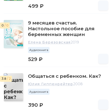
499 ₽
9 месяцев счастья.
0
/ 0
Настольное пособие для
беременных женщин
Елена Березовская
2019
Аудиокнига
529 ₽
Общаться с ребенком. Как?
3.8
/ 2
Юлия Гиппенрейтер
2008
Аудиокнига
390 ₽