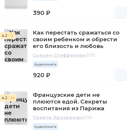
390 ₽
Как перестать сражаться со
4.2
/ 12
своим ребенком и обрести
его близость и любовь
Сьюзен Стиффелман
2015
Аудиокнига
920 ₽
Французские дети не
4.2
/ 24
плюются едой. Секреты
воспитания из Парижа
Памела Друкерман
2014
Аудиокнига