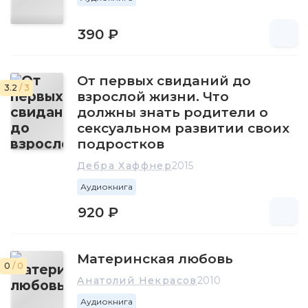
390 ₽
От первых свиданий до
3.2
/ 3
взрослой жизни. Что
должны знать родители о
сексуальном развитии своих
подростков
Дебра Хаффнер
2015
Аудиокнига
920 ₽
Материнская любовь
0
/ 0
Анатолий Некрасов
2010
Аудиокнига