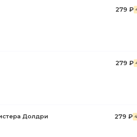
279 ₽
279 ₽
истера Долдри
279 ₽
4