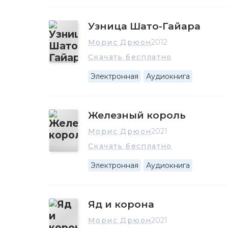
Узница Шато-Гайара
Морис Дрюон
2012
Скачать бесплатно
Электронная
Аудиокнига
Железный король
Морис Дрюон
2021
Скачать бесплатно
Электронная
Аудиокнига
Яд и корона
Морис Дрюон
2021