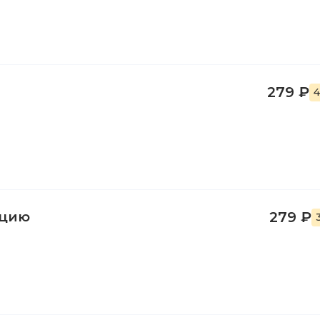
279 ₽
4
нцию
279 ₽