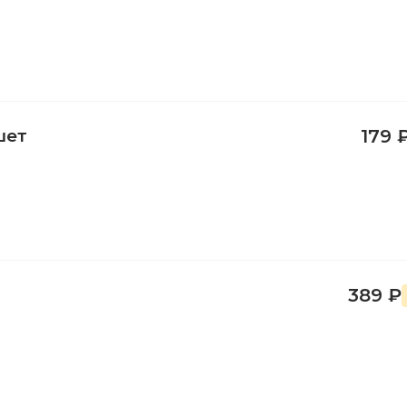
шет
179 
389 ₽