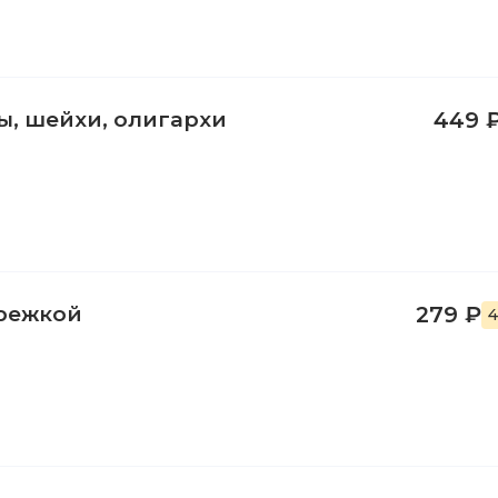
ы, шейхи, олигархи
449 
режкой
279 ₽
4