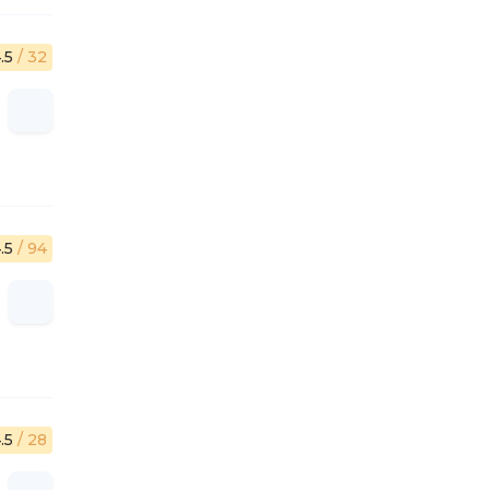
.5
/ 32
.5
/ 94
.5
/ 28