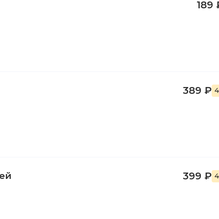
189 
389 ₽
4
ей
399 ₽
4