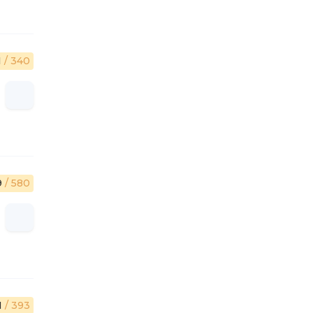
1
/ 340
9
/ 580
1
/ 393