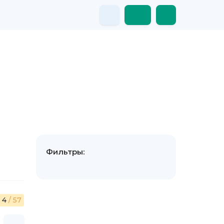
Фильтры:
4
/ 57