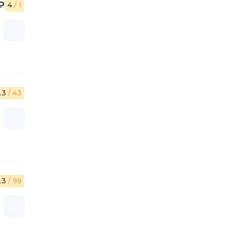
₽
4
/ 1
.3
/ 43
.3
/ 99