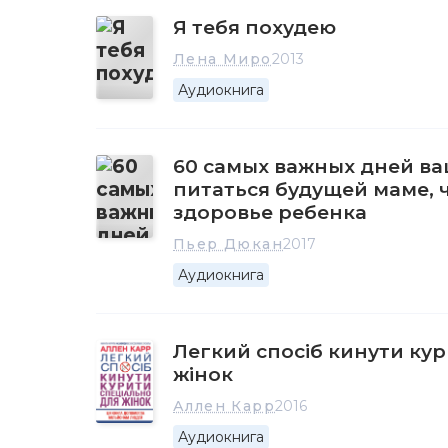
Я тебя похудею
Лена Миро
2013
Аудиокнига
60 самых важных дней ва
питаться будущей маме, 
здоровье ребенка
Пьер Дюкан
2017
Аудиокнига
Легкий спосіб кинути кур
жінок
Аллен Карр
2016
Аудиокнига