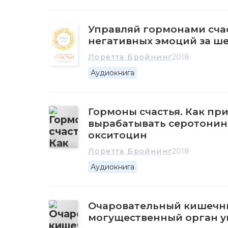
Управляй гормонами счас
негативных эмоций за ше
Лоретта Бройнинг
2018
Аудиокнига
Гормоны счастья. Как пр
вырабатывать серотонин
окситоцин
Лоретта Бройнинг
2018
Аудиокнига
Очаровательный кишечни
могущественный орган у