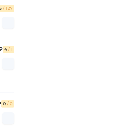
.5
/ 127
₽
4
/ 1
₽
0
/ 0