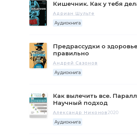
Кишечник. Как у тебя дел
Адриан Шульте
Аудиокнига
Предрассудки о здоровье
правильно
Андрей Сазонов
Аудиокнига
Как вылечить все. Парал
Научный подход
Александр Никонов
2020
Аудиокнига