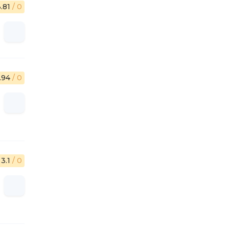
3.81
/ 0
.94
/ 0
3.1
/ 0