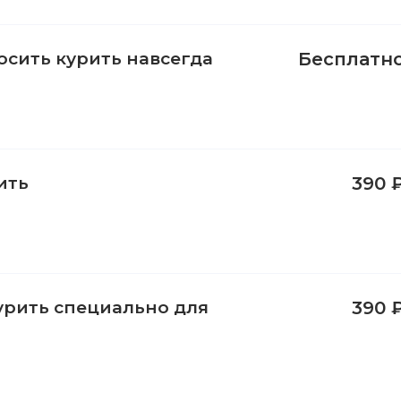
сить курить навсегда
Бесплатн
ить
390 
урить специально для
390 