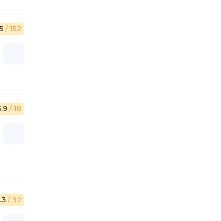
.5
/ 152
3.9
/ 18
.3
/ 92