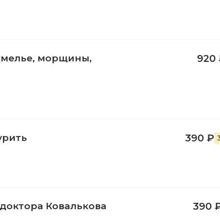
охмелье, морщины,
920
урить
390 ₽
 доктора Ковалькова
390 