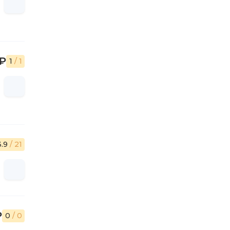
 ₽
1
/ 1
3.9
/ 21
₽
0
/ 0