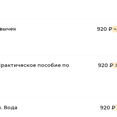
вычек
920 ₽
4
Практическое пособие по
920 ₽
3
. Вода
920 ₽