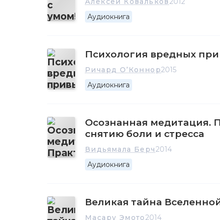
Алексей Ковальков
2012
Аудиокнига
Психология вредных при
Ричард О’Коннор
2015
Аудиокнига
Осознанная медитация. 
снятию боли и стресса
Видьямала Берч
2014
Аудиокнига
Великая тайна Вселенной
Масару Эмото
2014