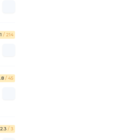
.1
/ 214
.8
/ 45
2.3
/ 3