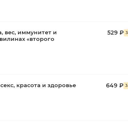
, вес, иммунитет и
529 ₽
3
извилинах «второго
 секс, красота и здоровье
649 ₽
3