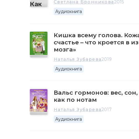
Светлана Бронникова
2015
Аудиокнига
Кишка всему голова. Кожа
счастье – что кроется в 
мозга»
Наталья Зубарева
2019
Аудиокнига
Вальс гормонов: вес, сон,
как по нотам
Наталья Зубарева
2017
Аудиокнига