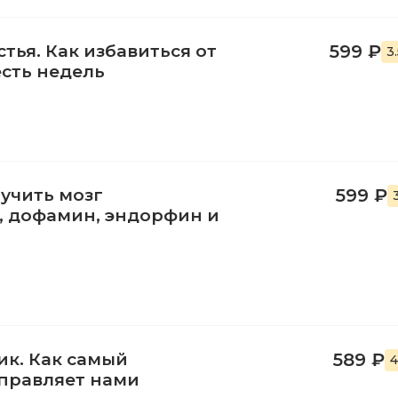
тья. Как избавиться от
599 ₽
3
сть недель
иучить мозг
599 ₽
, дофамин, эндорфин и
к. Как самый
589 ₽
4
правляет нами